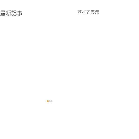
すべて表示
最新記事
眼瞼下垂・ドライアイ治
リジュセアミニ
療薬の取扱い開始
近視進行予防の目
コメント
なりました。 詳
眼瞼下垂治療薬 アップニー
ホームページをご